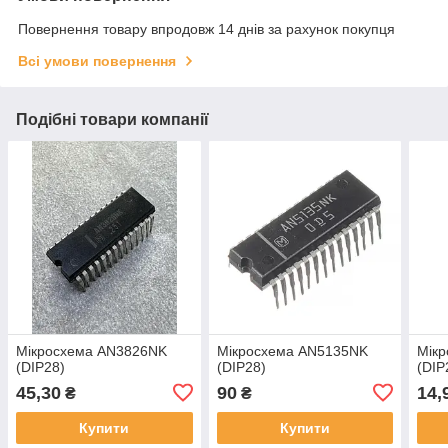
Повернення товару впродовж 14 днів за рахунок покупця
Всі умови повернення
Подібні товари компанії
Мікросхема AN3826NK
Мікросхема AN5135NK
Мік
(DIP28)
(DIP28)
(DIP
45,30
90
14,
₴
₴
Купити
Купити