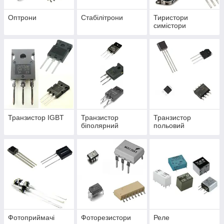
Оптрони
Стабілітрони
Тиристори
симістори
Транзистор IGBT
Транзистор
Транзистор
біполярний
польовий
Фотоприймачі
Фоторезистори
Реле