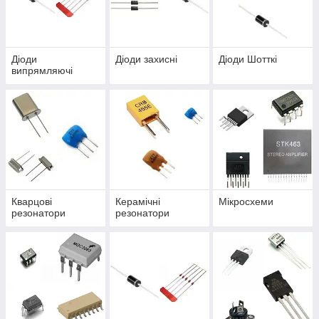
Діоди
Діоди захисні
Діоди Шотткі
випрямляючі
Кварцові
Керамічні
Мікросхеми
резонатори
резонатори