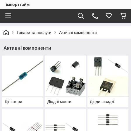
імпорттайм
Товари та послуги
Активні компоненти
Активні компоненти
Діністори
Діодні мости
Діоди швидкі