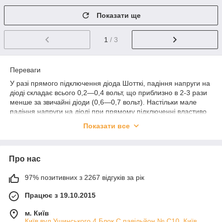
Показати ще
1
/ 3
Переваги
У разі прямого підключення діода Шотткі, падіння напруги на
діоді складає всього 0,2—0,4 вольт, що приблизно в 2-3 рази
менше за звичайні діоди (0,6—0,7 вольт). Настільки мале
падіння напруги на діоді при прямому підключенні властиво
тільки діодах Шотткі. Але при збільшенні прикладеної
Показати все
напруги, напруга на діоді Шотткі майже порівнюється з таким
у звичайного діода.
Про нас
В теорії бар'єр Шотткі може мати низьку електричну ємність.
97% позитивних з 2267 відгуків за рік
Також цікавий він тим, що завдяки відсутності p-n-переходу,
можна підвищити робочу частоту. Ця його особливість дуже
Працює з 19.10.2015
часто використовується при побудові логічних інтегральних
м. Київ
мікросхем, тут він використовується для шунтування
Київ,вул.Ушинського 4 Блок С,павільйон № С10, Київ,