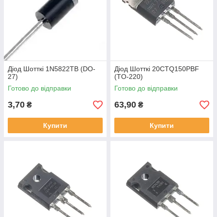
Діод Шотткі 1N5822TB (DO-
Діод Шотткі 20CTQ150PBF
27)
(TO-220)
Готово до відправки
Готово до відправки
3,70
63,90
₴
₴
Купити
Купити