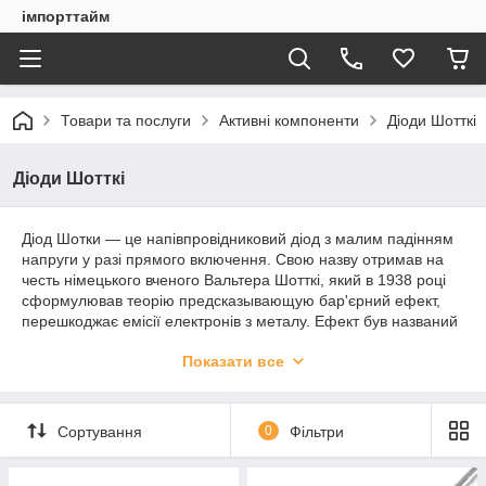
імпорттайм
Товари та послуги
Активні компоненти
Діоди Шотткі
Діоди Шотткі
Діод Шотки — це напівпровідниковий діод з малим падінням
напруги у разі прямого включення. Свою назву отримав на
честь німецького вченого Вальтера Шотткі, який в 1938 році
сформулював теорію предсказывающую бар'єрний ефект,
перешкоджає емісії електронів з металу. Ефект був названий
на честь свого першовідкривача «ефектом Шотткі».
Показати все
Власне, наукова назва даних пристроїв звучить як «діод з
бар'єром Шотткі».
Сортування
0
Фільтри
Під бар'єром Шотткі мається на увазі перехід метал-