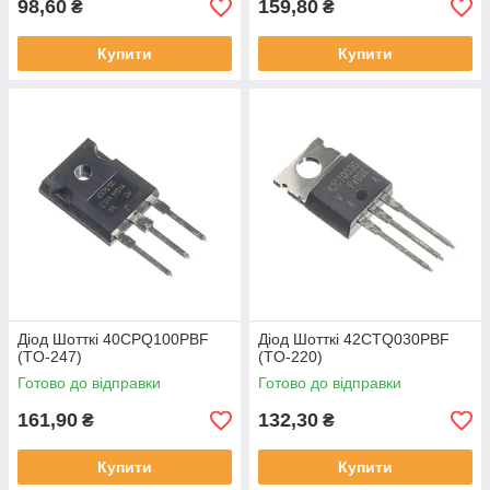
98,60
159,80
₴
₴
Купити
Купити
Діод Шотткі 40CPQ100PBF
Діод Шотткі 42CTQ030PBF
(TO-247)
(TO-220)
Готово до відправки
Готово до відправки
161,90
132,30
₴
₴
Купити
Купити