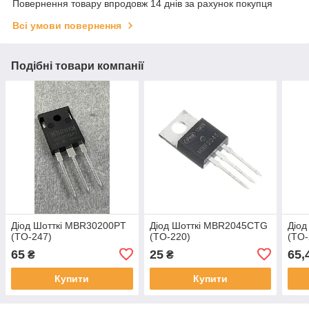
Повернення товару впродовж 14 днів за рахунок покупця
Всі умови повернення
Подібні товари компанії
Діод Шотткі MBR30200PT
Діод Шотткі MBR2045CTG
Діод
(TO-247)
(TO-220)
(TO-
65
25
65,
₴
₴
Купити
Купити