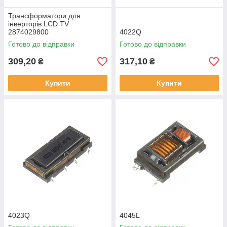
Трансформатори для
інверторів LCD TV
2874029800
4022Q
Готово до відправки
Готово до відправки
309,20
317,10
₴
₴
Купити
Купити
4023Q
4045L