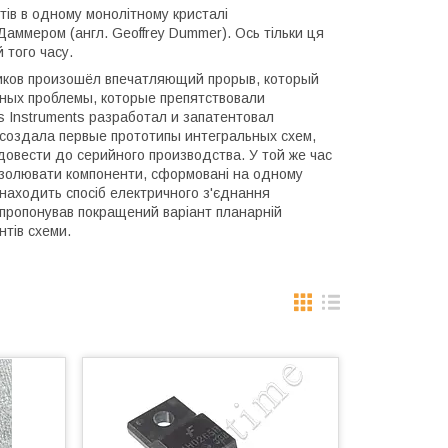
ів в одному монолітному кристалі
Даммером (англ. Geoffrey Dummer). Ось тільки ця
 того часу.
ников произошёл впечатляющий прорыв, который
ных проблемы, которые препятствовали
 Instruments разработал и запатентовал
создала первые прототипы интегральных схем,
овести до серийного производства. У той же час
 ізолювати компоненти, сформовані на одному
винаходить спосіб електричного з'єднання
запропонував покращений варіант планарній
нтів схеми.