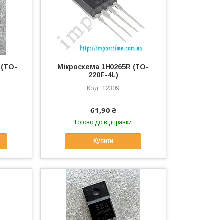
 (TO-
Мікросхема 1H0265R (TO-
220F-4L)
12309
61,90 ₴
Готово до відправки
Купити