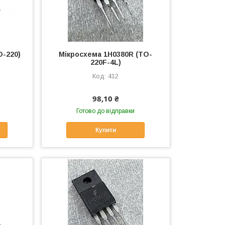
O-220)
Мікросхема 1H0380R (TO-
220F-4L)
412
98,10 ₴
Готово до відправки
Купити