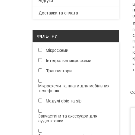
Відгуки
В
н
Доставка та оплата
і
Л
п
с
ФІЛЬТРИ
п
к
Мікросхеми
К
к
Інтегральні мікросхеми
к
т
Транзистори
Мікросхеми та плати для мобільних
телефонів
Модулі gbic та sfp
Запчастини та аксесуари для
аудіотехніки