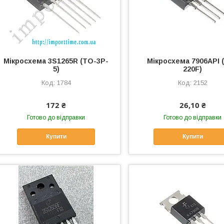
Мікросхема 3S1265R (TO-3P-
Мікросхема 7906API 
5)
220F)
1784
2152
172 ₴
26,10 ₴
Готово до відправки
Готово до відправки
Купити
Купити