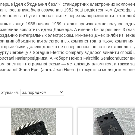
перше ідея об'єднання безлічі стандартних електронних компонент
апівпровідника була озвучена в 1952 році радіотехніком Джеффрі 
дея не могла бути втілена в життя через малоразвитости технологій
ишь в конце 1958 начале 1959 годов в производстве полупровод
озволили воплотить идею Даммера. А именно были решены 3 глав
озданию интегральных электросхем. Инженер Джек Килби из Texas
ринцип объединения электронных компонентов, а также компания 
оторые были далеко далеко не совершенны, но зато их довелось д
урту Леговецу з Sprague Electric Company вдалося винайти спосіб
ристалі напівпровідника. А Роберт Нойс з Fairchild Semiconductor 
омпонентів інтегральної схеми — металізація алюмінієм, а також 
ехнології Жана Ерні (англ. Jean Hoerni) стосується ізоляції компоне