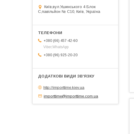
Київ,вул.Ушинського 4 Блок
С,павільйон № С10, Київ, Україна
+380 (66) 457-42-60
Viber,WhatsApp
+380 (96) 925-20-20
http://importtime.kiev.ua
importtime@importtime.com.ua