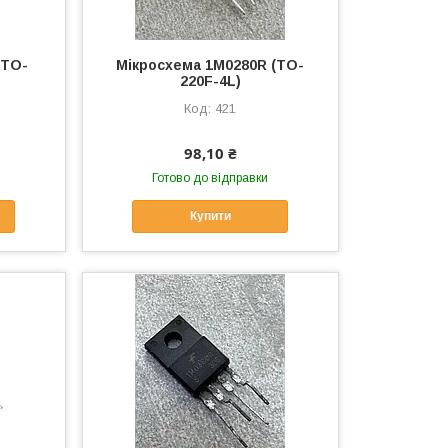
(TO-
Мікросхема 1M0280R (TO-
220F-4L)
421
98,10 ₴
Готово до відправки
Купити