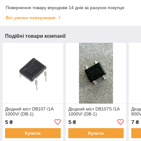
Повернення товару впродовж 14 днів за рахунок покупця
Всі умови повернення
Подібні товари компанії
Діодний міст DB107 /1A
Діодний міст DB107S /1A
Діод
1000V/ (DB-1)
1000V/ (DB-1)
800V
5
5
7
₴
₴
₴
Купити
Купити