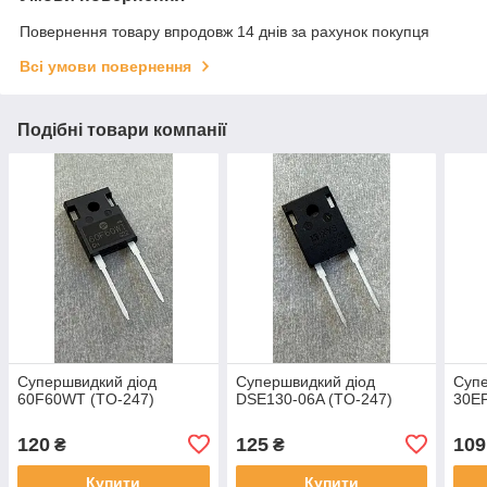
Повернення товару впродовж 14 днів за рахунок покупця
Всі умови повернення
Подібні товари компанії
Супершвидкий діод
Супершвидкий діод
Супе
60F60WT (TO-247)
DSE130-06A (TO-247)
30E
120
125
109
₴
₴
Купити
Купити