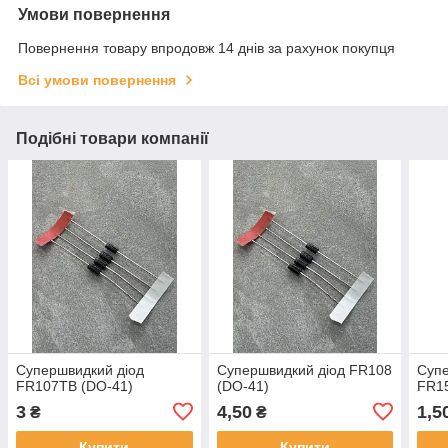
Умови повернення
Повернення товару впродовж 14 днів за рахунок покупця
Всі умови повернення
Подібні товари компанії
Супершвидкий діод
Супершвидкий діод FR108
Супе
FR107TB (DO-41)
(DO-41)
FR1
3
4,50
1,5
₴
₴
Купити
Купити