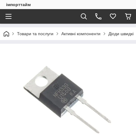
імпорттайм
Товари та послуги
Активні компоненти
Діоди швидкі