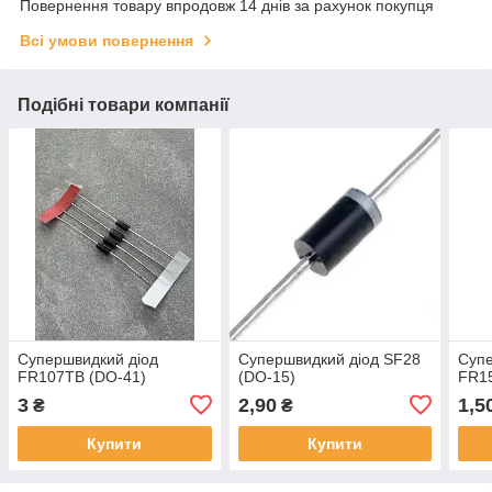
Повернення товару впродовж 14 днів за рахунок покупця
Всі умови повернення
Подібні товари компанії
Супершвидкий діод
Супершвидкий діод SF28
Супе
FR107TB (DO-41)
(DO-15)
FR1
3
2,90
1,5
₴
₴
Купити
Купити