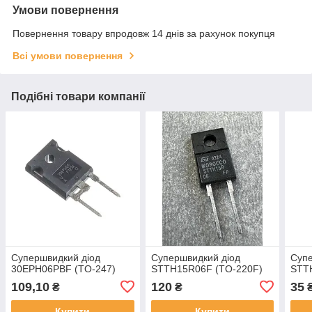
Умови повернення
Повернення товару впродовж 14 днів за рахунок покупця
Всі умови повернення
Подібні товари компанії
Супершвидкий діод
Супершвидкий діод
Супе
30EPH06PBF (TO-247)
STTH15R06F (TO-220F)
STT
109,10
120
35
₴
₴
Купити
Купити