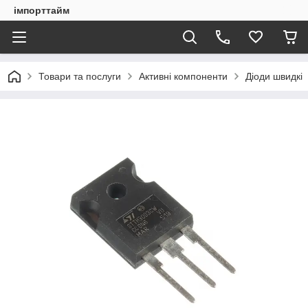
імпорттайм
Товари та послуги
Активні компоненти
Діоди швидкі