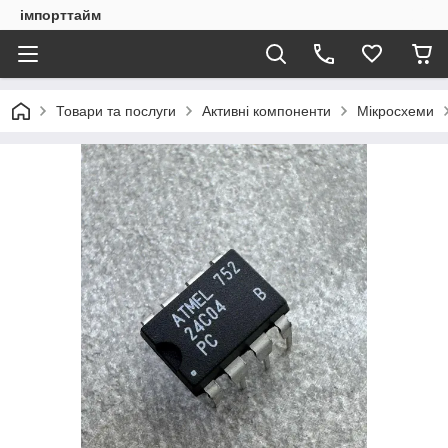
імпорттайм
Товари та послуги
Активні компоненти
Мікросхеми