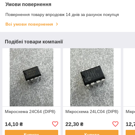
Умови повернення
Повернення товару впродовж 14 днів за рахунок покупця
Всі умови повернення
Подібні товари компанії
Мікросхема 24C64 (DIP8)
Мікросхема 24LC04 (DIP8)
Мікр
14,10
22,30
12,
₴
₴
Купити
Купити