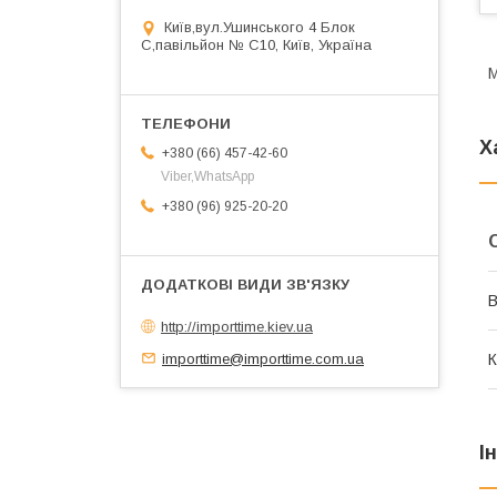
Київ,вул.Ушинського 4 Блок
С,павільйон № С10, Київ, Україна
М
Х
+380 (66) 457-42-60
Viber,WhatsApp
+380 (96) 925-20-20
В
http://importtime.kiev.ua
importtime@importtime.com.ua
К
І