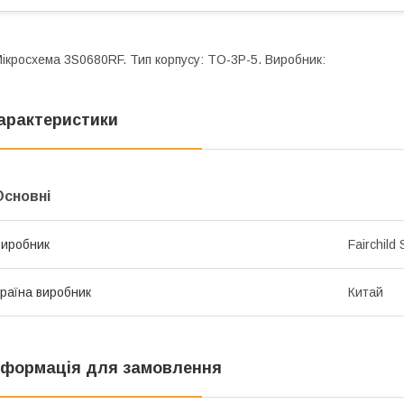
ікросхема 3S0680RF. Тип корпусу: TO-3P-5. Виробник:
арактеристики
Основні
иробник
Fairchild
раїна виробник
Китай
нформація для замовлення