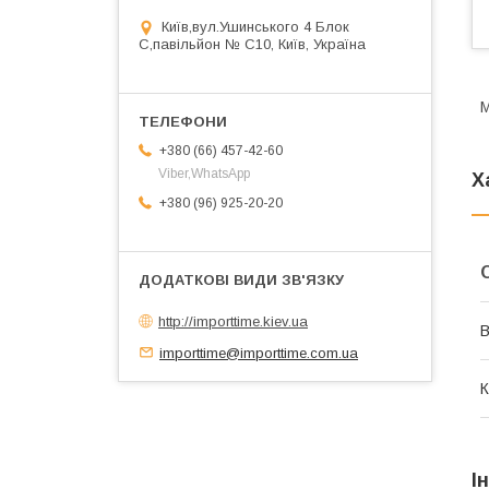
Київ,вул.Ушинського 4 Блок
С,павільйон № С10, Київ, Україна
М
+380 (66) 457-42-60
Viber,WhatsApp
Х
+380 (96) 925-20-20
http://importtime.kiev.ua
В
importtime@importtime.com.ua
К
І