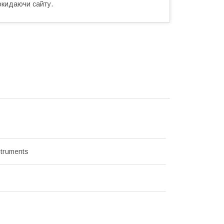
окидаючи сайту.
struments