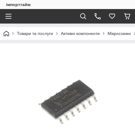
імпорттайм
Товари та послуги
Активні компоненти
Мікросхеми