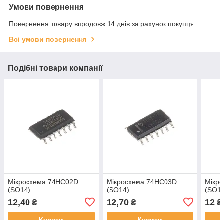
Умови повернення
Повернення товару впродовж 14 днів за рахунок покупця
Всі умови повернення
Подібні товари компанії
Мікросхема 74HC02D
Мікросхема 74HC03D
Мік
(SO14)
(SO14)
(SO1
12,40
12,70
12
₴
₴
Купити
Купити