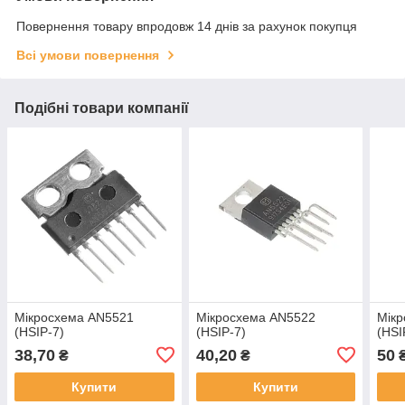
Повернення товару впродовж 14 днів за рахунок покупця
Всі умови повернення
Подібні товари компанії
Мікросхема AN5521
Мікросхема AN5522
Мік
(HSIP-7)
(HSIP-7)
(HSI
38,70
40,20
50
₴
₴
Купити
Купити