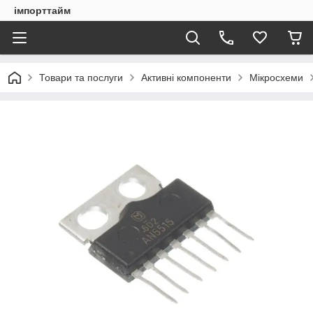
імпорттайм
Товари та послуги
Активні компоненти
Мікросхеми