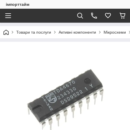
імпорттайм
Товари та послуги
Активні компоненти
Мікросхеми