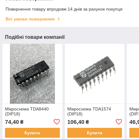
Повернення товару впродовж 14 днів за рахунок покупця
Всі умови повернення
Подібні товари компанії
Мікросхема TDA8440
Мікросхема TDA1574
Мік
(DIP18)
(DIP18)
(DIP
74,40
106,40
46,
₴
₴
Купити
Купити