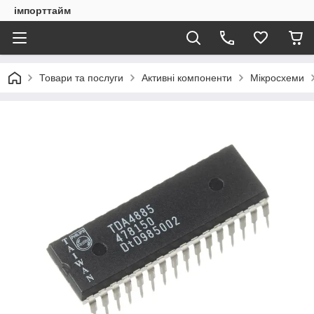
імпорттайм
Товари та послуги
Активні компоненти
Мікросхеми