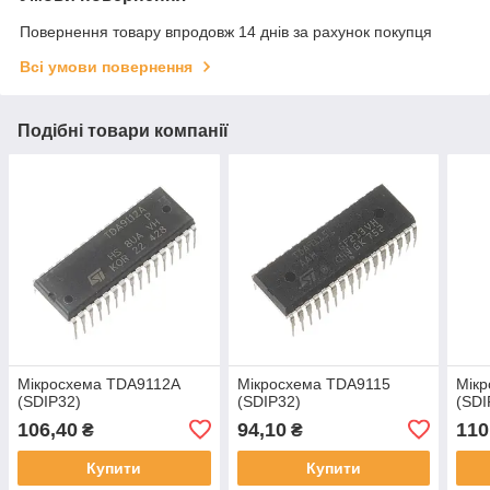
Повернення товару впродовж 14 днів за рахунок покупця
Всі умови повернення
Подібні товари компанії
Мікросхема TDA9112A
Мікросхема TDA9115
Мік
(SDIP32)
(SDIP32)
(SDI
106,40
94,10
110
₴
₴
Купити
Купити