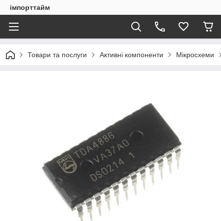
імпорттайм
Товари та послуги
Активні компоненти
Мікросхеми