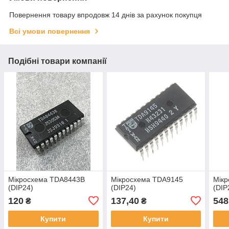
Повернення товару впродовж 14 днів за рахунок покупця
Всі умови повернення
Подібні товари компанії
Мікросхема TDA8443B
Мікросхема TDA9145
Мік
(DIP24)
(DIP24)
(DIP
120
137,40
548
₴
₴
Купити
Купити