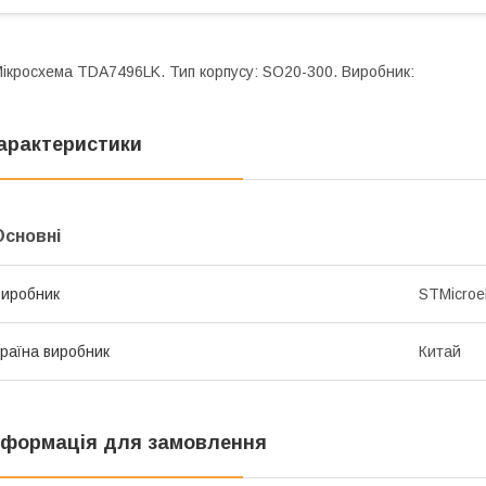
ікросхема TDA7496LK. Тип корпусу: SO20-300. Виробник:
арактеристики
Основні
иробник
STMicroel
раїна виробник
Китай
нформація для замовлення