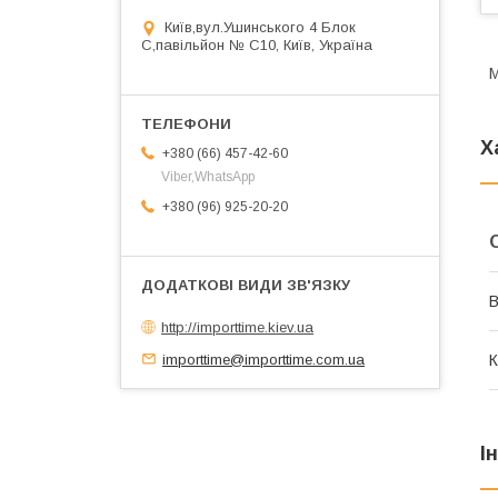
Київ,вул.Ушинського 4 Блок
С,павільйон № С10, Київ, Україна
М
Х
+380 (66) 457-42-60
Viber,WhatsApp
+380 (96) 925-20-20
В
http://importtime.kiev.ua
importtime@importtime.com.ua
К
І