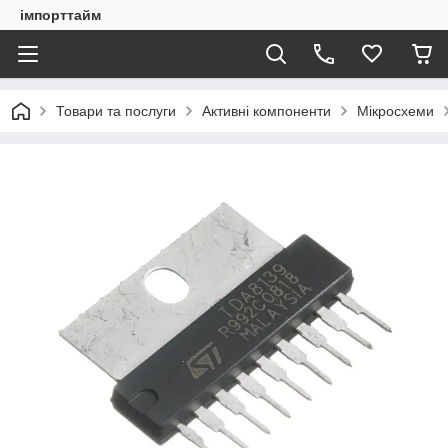
імпорттайм
Товари та послуги
Активні компоненти
Мікросхеми