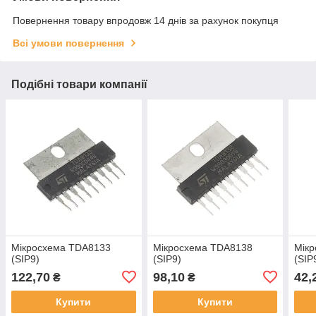
Повернення товару впродовж 14 днів за рахунок покупця
Всі умови повернення
Подібні товари компанії
Мікросхема TDA8133
Мікросхема TDA8138
Мік
(SIP9)
(SIP9)
(SIP
122,70
98,10
42,
₴
₴
Купити
Купити