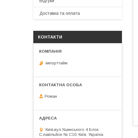
Відгуки
Доставка та оплата
КОНТАКТИ
імпорттайм
Роман
Київ,вул.Ушинського 4 Блок
С,павільйон № С10, Київ, Україна