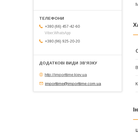
М
Х
+380 (66) 457-42-60
Viber,WhatsApp
+380 (96) 925-20-20
В
http://importtime.kiev.ua
importtime@importtime.com.ua
К
І
Ц