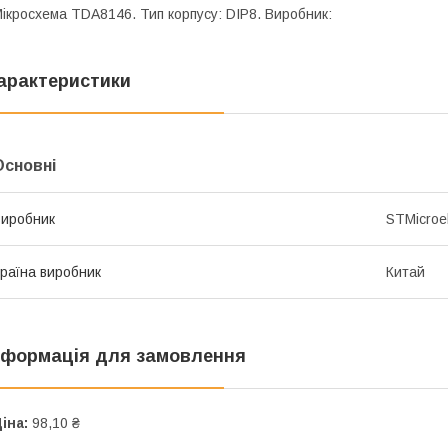
ікросхема TDA8146. Тип корпусу: DIP8. Виробник:
арактеристики
Основні
иробник
STMicroel
раїна виробник
Китай
нформація для замовлення
іна:
98,10 ₴