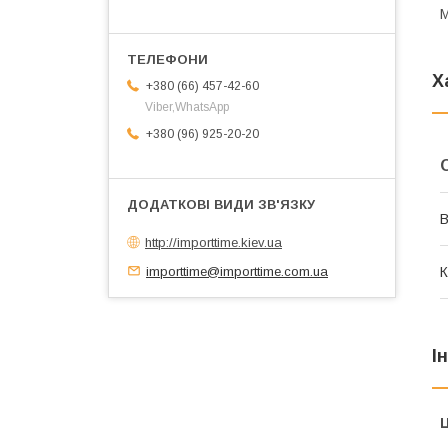
М
Х
+380 (66) 457-42-60
Viber,WhatsApp
+380 (96) 925-20-20
В
http://importtime.kiev.ua
importtime@importtime.com.ua
К
І
Ц