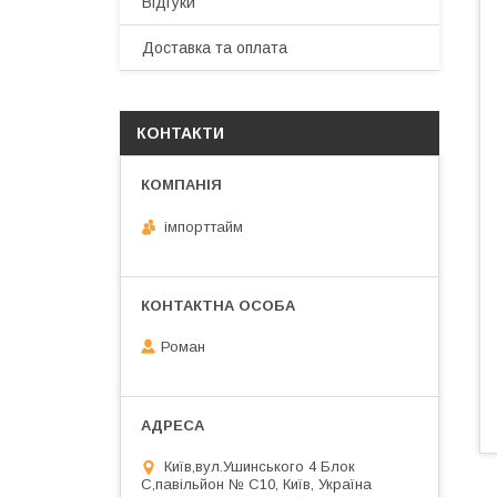
Відгуки
Доставка та оплата
КОНТАКТИ
імпорттайм
Роман
Київ,вул.Ушинського 4 Блок
С,павільйон № С10, Київ, Україна