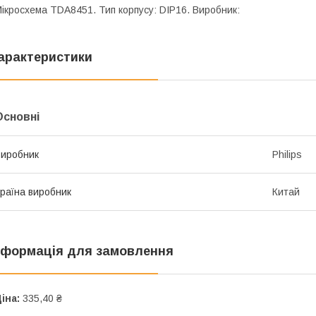
ікросхема TDA8451. Тип корпусу: DIP16. Виробник:
арактеристики
Основні
иробник
Philips
раїна виробник
Китай
нформація для замовлення
іна:
335,40 ₴