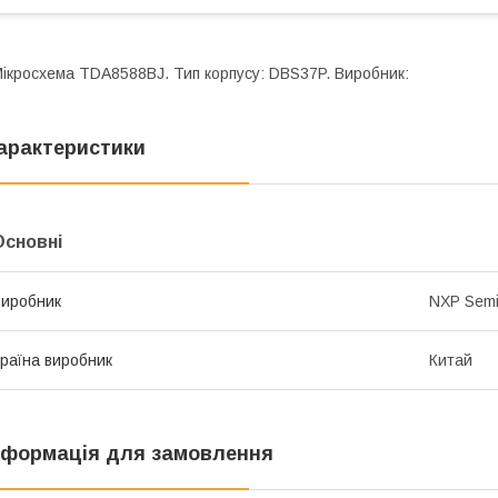
ікросхема TDA8588BJ. Тип корпусу: DBS37P. Виробник:
арактеристики
Основні
иробник
NXP Semi
раїна виробник
Китай
нформація для замовлення