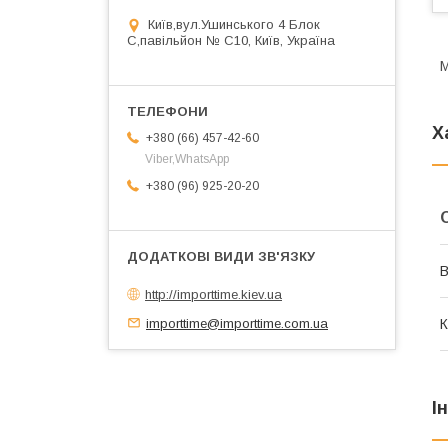
Київ,вул.Ушинського 4 Блок
С,павільйон № С10, Київ, Україна
М
Х
+380 (66) 457-42-60
Viber,WhatsApp
+380 (96) 925-20-20
В
http://importtime.kiev.ua
importtime@importtime.com.ua
К
І