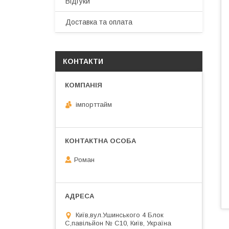
Відгуки
Доставка та оплата
КОНТАКТИ
імпорттайм
Роман
Київ,вул.Ушинського 4 Блок
С,павільйон № С10, Київ, Україна