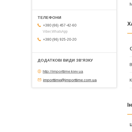
М
Х
+380 (66) 457-42-60
Viber,WhatsApp
+380 (96) 925-20-20
В
http://importtime.kiev.ua
importtime@importtime.com.ua
К
І
Ц