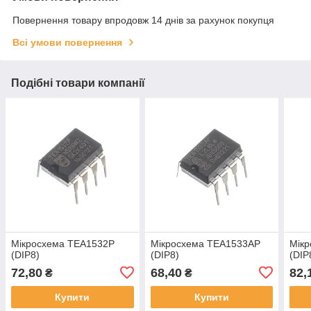
Повернення товару впродовж 14 днів за рахунок покупця
Всі умови повернення
Подібні товари компанії
Мікросхема TEA1532P
Мікросхема TEA1533AP
Мік
(DIP8)
(DIP8)
(DIP
72,80
68,40
82,
₴
₴
Купити
Купити