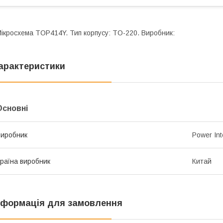
ікросхема TOP414Y. Тип корпусу: TO-220. Виробник:
арактеристики
Основні
иробник
Power Int
раїна виробник
Китай
нформація для замовлення