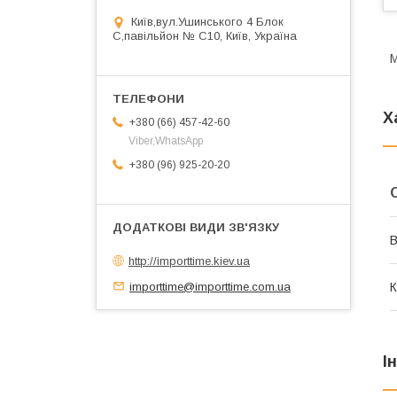
Київ,вул.Ушинського 4 Блок
С,павільйон № С10, Київ, Україна
М
Х
+380 (66) 457-42-60
Viber,WhatsApp
+380 (96) 925-20-20
В
http://importtime.kiev.ua
importtime@importtime.com.ua
К
І