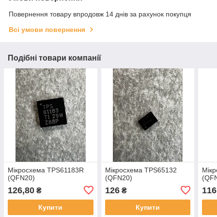
Повернення товару впродовж 14 днів за рахунок покупця
Всі умови повернення
Подібні товари компанії
Мікросхема TPS61183R
Мікросхема TPS65132
Мік
(QFN20)
(QFN20)
(QF
126,80
126
116
₴
₴
Купити
Купити