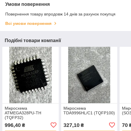
Умови повернення
Повернення товару впродовж 14 днів за рахунок покупця
Всі умови повернення
Подібні товари компанії
Мікросхема
Мікросхема
Мікр
ATMEGA328PU-TH
TDA9996HL/C1 (TQFP100)
(SO3
(TQFP32)
996,40
327,10
70
₴
₴