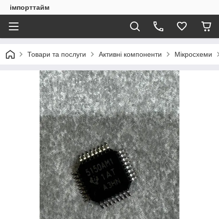
імпорттайм
Товари та послуги
Активні компоненти
Мікросхеми