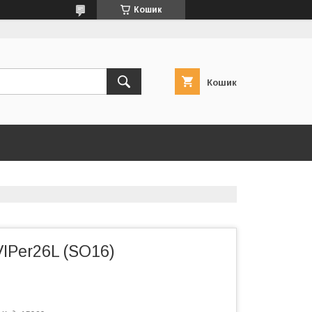
Кошик
Кошик
IPer26L (SO16)