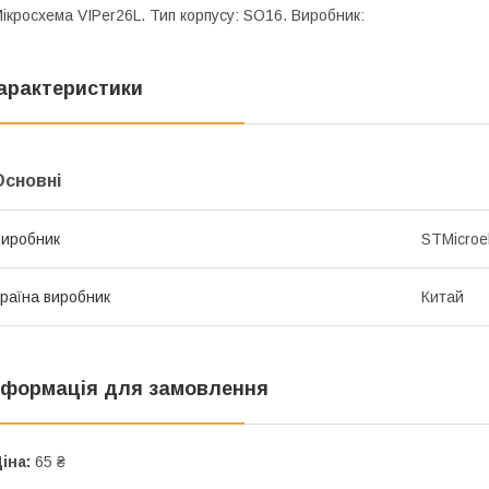
ікросхема VIPer26L. Тип корпусу: SO16. Виробник:
арактеристики
Основні
иробник
STMicroel
раїна виробник
Китай
нформація для замовлення
іна:
65 ₴