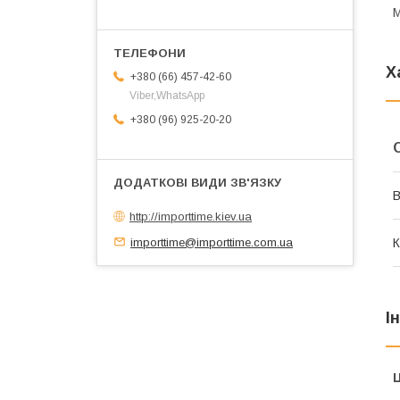
М
Х
+380 (66) 457-42-60
Viber,WhatsApp
+380 (96) 925-20-20
В
http://importtime.kiev.ua
importtime@importtime.com.ua
К
І
Ц