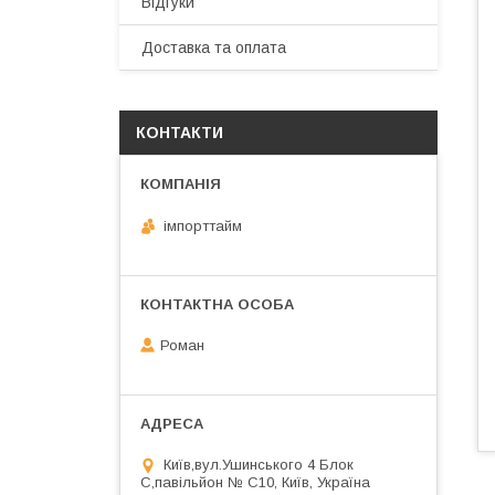
Відгуки
Доставка та оплата
КОНТАКТИ
імпорттайм
Роман
Київ,вул.Ушинського 4 Блок
С,павільйон № С10, Київ, Україна