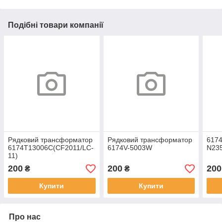
Подібні товари компанії
Рядковий трансформатор
Рядковий трансформатор
617
6174T13006C(CF2011/LC-
6174V-5003W
N23
11)
200
200
200
₴
₴
Купити
Купити
Про нас