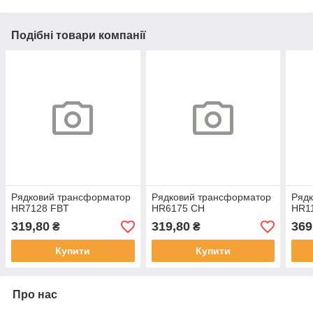
Подібні товари компанії
Рядковий трансформатор
Рядковий трансформатор
Ряд
HR7128 FBT
HR6175 CH
HR1
319,80
319,80
369
₴
₴
Купити
Купити
Про нас