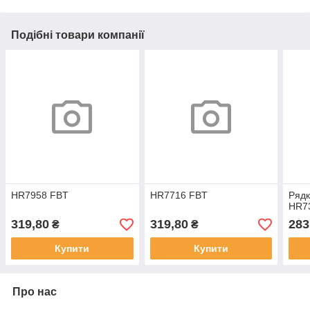
Подібні товари компанії
HR7958 FBT
HR7716 FBT
Ряд
HR7
319,80
319,80
283
₴
₴
Купити
Купити
Про нас