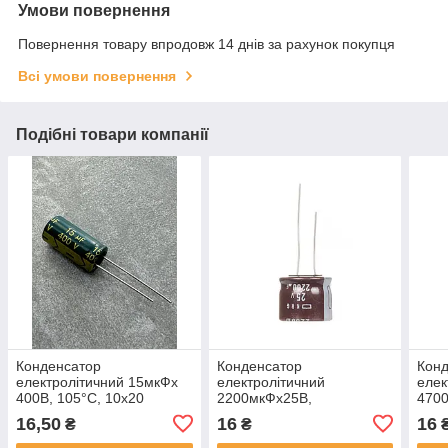
Умови повернення
Повернення товару впродовж 14 днів за рахунок покупця
Всі умови повернення
Подібні товари компанії
Конденсатор
Конденсатор
Кон
електролітичний 15мкФx
електролітичний
елек
400В, 105°C, 10x20
2200мкФx25В,
4700
105°C,18x15
12,5
16,50
16
16
₴
₴