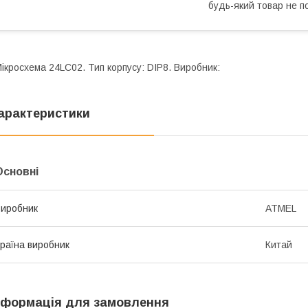
будь-який товар не п
ікросхема 24LC02. Тип корпусу: DIP8. Виробник:
арактеристики
Основні
иробник
ATMEL
раїна виробник
Китай
нформація для замовлення