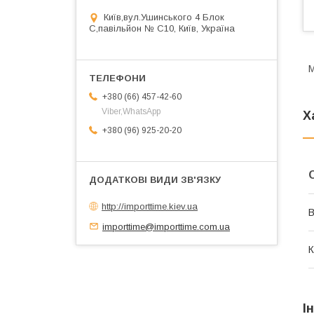
Київ,вул.Ушинського 4 Блок
С,павільйон № С10, Київ, Україна
М
+380 (66) 457-42-60
Viber,WhatsApp
Х
+380 (96) 925-20-20
http://importtime.kiev.ua
В
importtime@importtime.com.ua
К
І