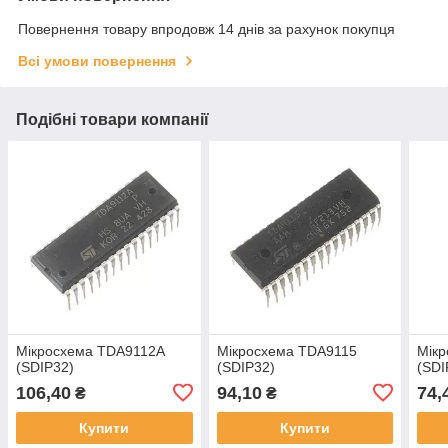
Повернення товару впродовж 14 днів за рахунок покупця
Всі умови повернення
Подібні товари компанії
Мікросхема TDA9112A
Мікросхема TDA9115
Мік
(SDIP32)
(SDIP32)
(SDI
106,40
94,10
74,
₴
₴
Купити
Купити