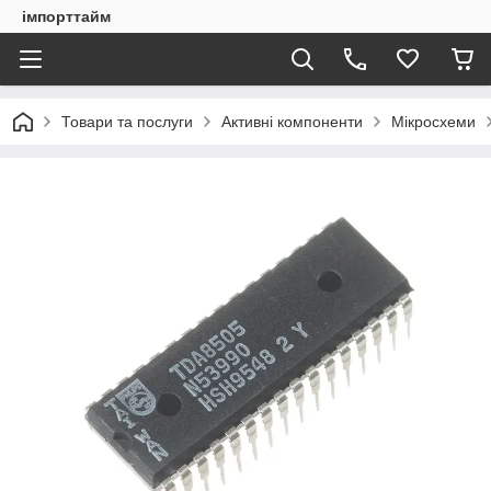
імпорттайм
Товари та послуги
Активні компоненти
Мікросхеми